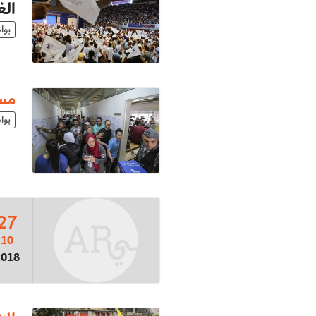
ال
بوا
مسا
بوا
27
10
2018