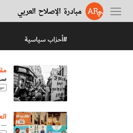
#أحزاب سياسية
مقا
سيا
حوا
العرا
— ب