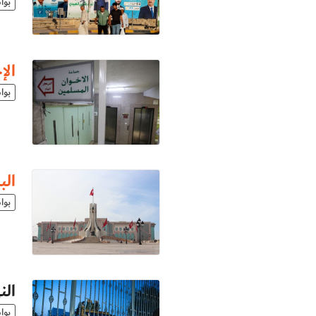
بوا
الإ
بوا
الب
بوا
الن
بوا