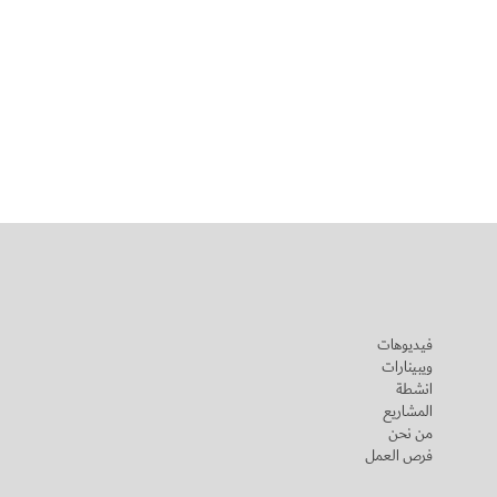
فيديوهات
ويبينارات
انشطة
المشاريع
من نحن
فرص العمل