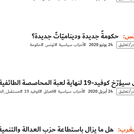
نس:
حكومةٌ جديدة وديناميّاتٌ جديدة؟
در/تعليق
24 يونيو 2020
#
أحزاب سياسية
#
تونس
#
حكومة
خ كوفيد-19 لنهاية لعبة المحاصصة الطائفية في العراق؟
در/تعليق
24 أبريل 2020
#
أحزاب سياسية
#
العراق
#
كوفيد 19
#
مستقبل_الدو
مغرب:
هل ما يزال باستطاعة حزب العدالة والتنم