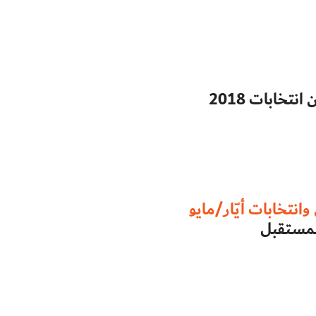
خابات 2018
نتخابات أيّار/مايو
لمستقبل