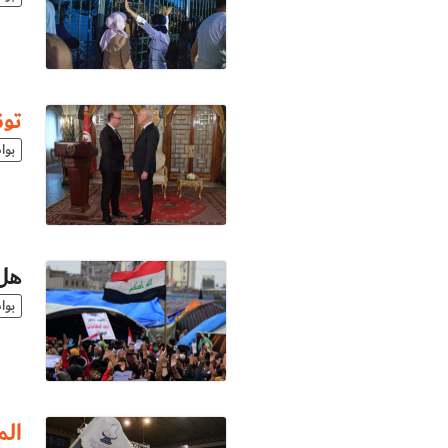
تو
بوا
هل سيؤرّ
بوا
ال