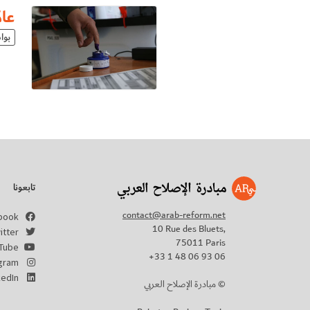
عام
بوا
تابعونا
contact@arab-reform.net
book
10 Rue des Bluets,
itter
75011 Paris
Tube
+33 1 48 06 93 06
agram
kedIn
مبادرة الإصلاح العربي ©