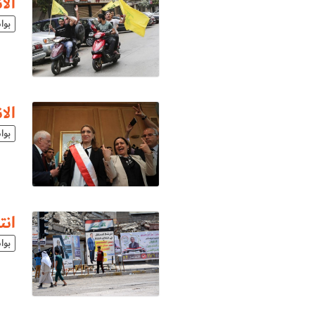
الا
بوا
الا
بوا
انتخابات 
بوا