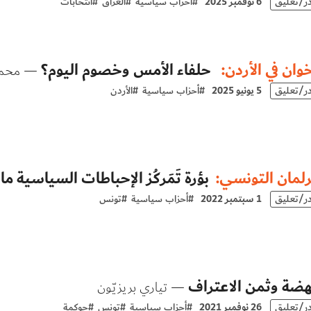
در/تعليق
6 نوفمبر 2025
#
أحزاب سياسية
#
العراق
#
انتخابات
خوان في الأردن:
حلفاء الأمس وخصوم اليوم؟
— محمد
در/تعليق
5 يونيو 2025
#
أحزاب سياسية
#
الأردن
رلمان التونسي:
بؤرة تَمَركُز الإحباطات السياسية ما 
در/تعليق
1 سبتمبر 2022
#
أحزاب سياسية
#
تونس
هضة وثمن الاعتراف
— تياري بريزيّون
در/تعليق
26 نوفمبر 2021
#
أحزاب سياسية
#
تونس
#
حوكمة