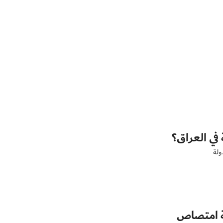
لة
ية امتصاص