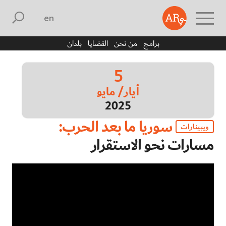
english
برامج
من نحن
القضايا
بلدان
5
أيار/ مايو
2025
سوريا ما بعد الحرب:
ويبينارات
مسارات نحو الاستقرار