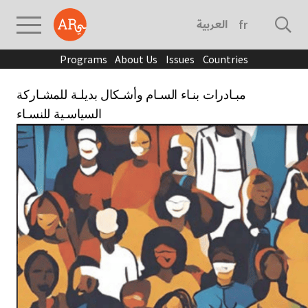
العربية
français
Programs
About Us
Issues
Countries
مبـادرات بنـاء السـام وأشـكال بديلـة للمشـاركة
السياسـية للنسـاء