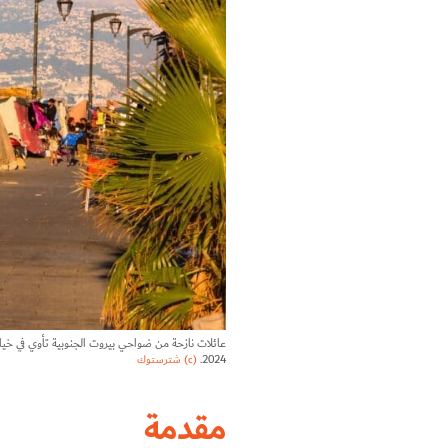
عائلات نازحة من ضواحي بيروت الجنوبية تأوي في خيا
2024.
(c) شترستوك
مقدمة