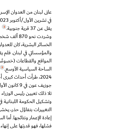
عانى لبنان من العدوان الإس
يقل عن 37 قرية جنوبية.
1
وشردت نحو 870 ألف شخص، كما دمرت نحو 361 مبنى في بيروت.
الخسائر البشرية، كان للعد
والمؤسساتي في لبنان. فلم 
المواقع والقطاعات (خصوصًا 
الساحة السياسية الأوسع.
3
2024، طرأت أحداث كبرى
التغييرات بتفاؤل حذر، يخش
إعادة الإعمار ونتائجها. أما 
فشلها، فهو قدرتها على إنهاء 