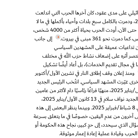
رائيلي على مدى عقود، كان آخرها الحرب التي اندلعت
في تشرين الأول/أكتوبر 2023، ودمرت بالكامل سبع بلدات وأحياء بأكملها في ما لا
حتى الآن، أودت الحرب بحياة أكثر من 4000 شخص،
إلى جانب
2
وان تداعيات عميقة على المشهدين السياسي
يقتصر أثره على إضعاف نشاط حزب الله في مختلف
في مجال تقديم الخدمات)، بل أعاد أيضًا تشكيل
ومنذ إعلان وقف إطلاق النار في تشرين الأول/أكتوبر
 أخرى غيّرت المشهد السياسي. انتُخب الرئيس الجديد
جوزيف عون في 9 كانون الأول/يناير 2025، منهيًا فراغًا رئاسيًا دام لأكثر من عامين.
تلا ذلك تعيين رئيس الوزراء الجديد نواف سلام في 13 كانون الأول/يناير 2025،
وتشكيل الحكومة اللبنانية في 8 شباط/فبراير 2025. وبينما ينظر البعض إلى هذه
ى آخرون من عدم اليقين، خصوصًا في ما يتعلق بسرعة
السؤال الذي سيحدد، إلى حدٍ كبير، نجاح هذه الحكومة أو
الحرب وقيادة عملية إعادة إعمار موثوقة.