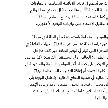
 قد تُسهم في تعزيز الزبائنية السياسية والتفاوتات
نمية العادلة.
وهناك حاجة إلى تحدي هذا الواقع
7
عي كفاءة استخدام الطاقة وتدمج مصادر الطاقة
 لتقليل الاعتماد على واردات الوقود الأحفوري.
 والفرص المتعلقة باستعادة قطاع الطاقة في مرحلة
إعادة إعمار لبنان بعد الحرب عبر دراسة ثلاثة عناصر مترابطة: (1) الجهات الفاعلة في
لمجزأة التي تؤثر في توفير الطاقة عبر ثلاث مراحل
زمنية (قبل الأزمات، أثناء حالة الطوارئ الحالية، وفي المستقبل القريب)؛ (2) قوانين
لتركيز على كيفية تأثير القوانين القائمة والمقترحة في
إعادة بناء أنظمة الطاقة وفي إمكانية اعتماد أو إعاقة التقنيات المستدامة؛ و(3)
مالية في عملية التعافي الحالية. وتجادل الورقة بأن
ان يجب أن تتجاوز الحلول قصيرة الأمد وإعادة الإعمار
ى أجندة إصلاح شاملة تدمج الإصلاحات في مجالات
والمالية.