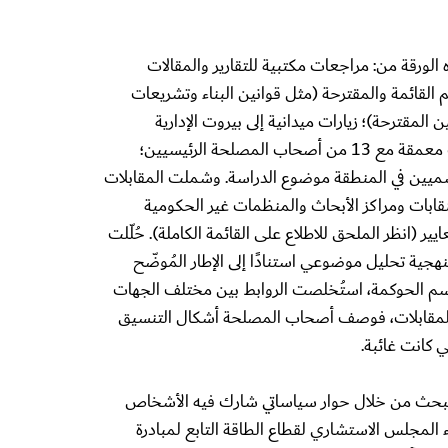
لورقة من: مراجعات مكتبية للتقارير والمقالات
يم القائمة والمقترحة (مثل قوانين البناء وتشريعات
ن المقترحة)؛ زيارات ميدانية إلى بيروت الإدارية
وضواحيها الجنوبية؛ مقابلات معمقة مع 13 من أصحاب المصلحة الرئيسيين؛
ميين في المنطقة موضوع الدراسة. وشملت المقابلات
نقابات ومراكز الأبحاث والمنظمات غير الحكومية
ير (انظر الملحق للاطلاع على القائمة الكاملة). حُلّلت
هجية تحليل موضوعي استنادًا إلى الإطار المُوضّح
ر الشكل 2). وفي قسم الحوكمة، استُخلصت الروابط بين مختلف الجهات
 المقابلات، فوصف أصحاب المصلحة أشكال التنسيق
ي كانت غائبة.
لبحث من خلال حوار سياساتي شارك فيه الأشخاص
 المجلس الاستشاري لقطاع الطاقة التابع لمبادرة