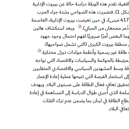
قعية، تقدم هذه الورقة دراسة حالة عن بيروت الإدارية
وضواحيها الجنوبية (انظر الشكل 1). فتضررت هذه الضواحي بشدة جراء الحرب
الأخيرة (إذ دُمر ما لا يقل عن 417 مبنى)، في حين تعرضت بيروت الإدارية، العاصمة
(دُمر مجمعان من المباني).
ويعد استكشاف هاتين
8
ا البعض أمرًا ضروريًا لفهم احتمال وجود جهود
منطقة بيروت الكبرى (التي تشمل ضواحيها).
اقة غير رسمية وأنظمة مولدات ديزل محتكرة.
9
المرتبطة بالحوكمة والسياسات والاقتصاد التي تواجه
اقة وسط المشهدين السياسي والاقتصادي المتقلبين
ى استثمار الفرصة التي تتيحها عملية إعادة الإعمار
حقيق تعافٍ فعال للطاقة على مستوى البلاد. ويهدف
ة الذي أُجري طوال الدراسة إلى المساهمة في إعادة
قطاع الطاقة في لبنان بما يضمن عدم ترك الفئات
في البلاد.