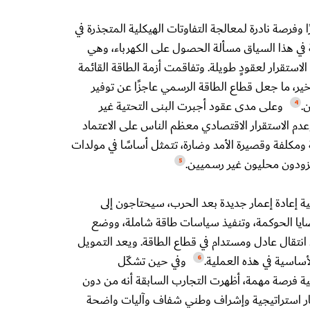
رًا وفرصة نادرة لمعالجة التفاوتات الهيكلية المتجذرة في
ة في هذا السياق مسألة الحصول على الكهرباء، وهي
ستقرار لعقودٍ طويلة. وتفاقمت أزمة الطاقة القائمة
لأخير، ما جعل قطاع الطاقة الرسمي عاجزًا عن توفير
ن.
وعلى مدى عقود أجبرت البنى التحتية غير
4
دم الاستقرار الاقتصادي معظم الناس على الاعتماد
مكلفة وقصيرة الأمد وضارة، تتمثل أساسًا في مولدات
مزودون محليون غير رسميين.
5
ية إعادة إعمار جديدة بعد الحرب، سيحتاجون إلى
يا الحوكمة، وتنفيذ سياسات طاقة شاملة، ووضع
نتقال عادل ومستدام في قطاع الطاقة. ويعد التمويل
لأساسية في هذه العملية.
وفي حين تشكّل
6
ة فرصة مهمة، أظهرت التجارب السابقة أنه من دون
ار استراتيجية وإشراف وطني شفاف وآليات واضحة