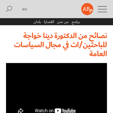
english
برامج
من نحن
القضايا
بلدان
نصائح من الدكتورة دينا خواجة
للباحثين/ات في مجال السياسات
العامة