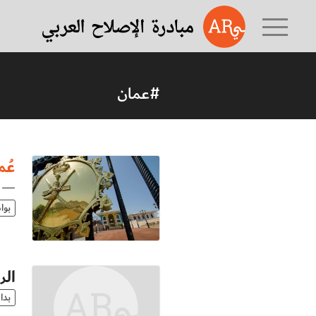
#عمان
عُم
— ي
بوا
الر
بدا