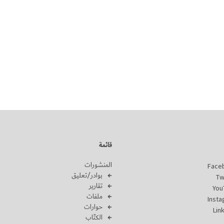
قائمة
المنشورات
Face
بوادر/تعليق
Tw
تقارير
You
ملفات
Inst
حوارات
Lin
الكتّاب