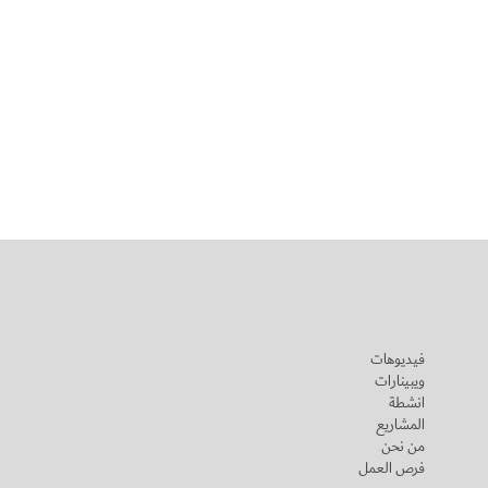
فيديوهات
ويبينارات
انشطة
المشاريع
من نحن
فرص العمل