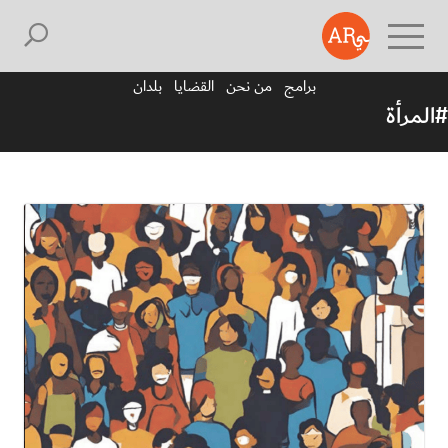
برامج
من نحن
القضايا
بلدان
#المرأة