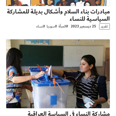
مبـادرات بنـاء السلام وأشـكال بديلـة للمشـاركة
السياسـية للنسـاء
تقرير
25 ديسمبر 2023
#
المرأة
#
سوريا
#
نساء
مشاركة النساء في السياسة العراقية