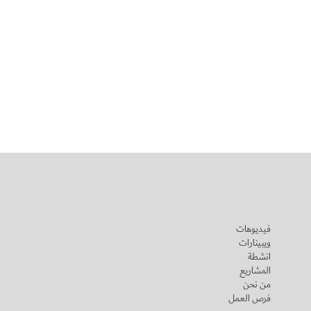
فيديوهات
ويبينارات
انشطة
المشاريع
من نحن
فرص العمل