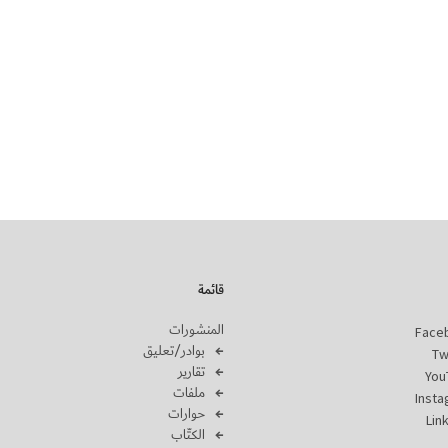
قائمة
المنشورات
Face
بوادر/تعليق
Tw
تقارير
You
ملفات
Inst
حوارات
Lin
الكتّاب