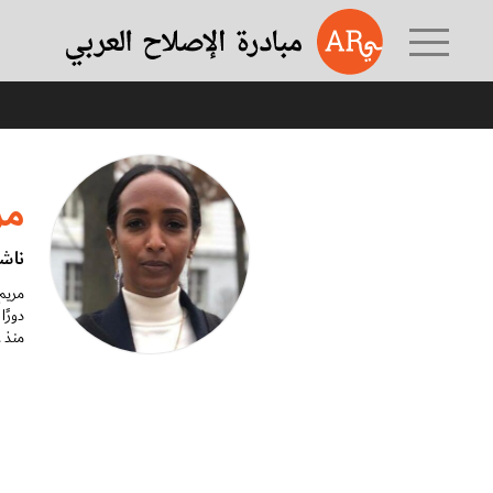
مر
ناشط
مريم 
دورًا
منذ عام 2018، عضو قيادي في ل