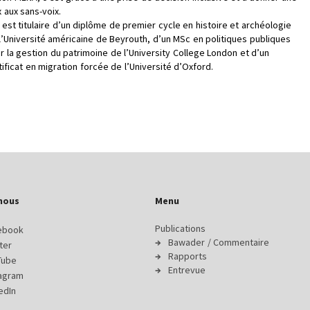
x aux sans-voix.
e est titulaire d’un diplôme de premier cycle en histoire et archéologie
l’Université américaine de Beyrouth, d’un MSc en politiques publiques
r la gestion du patrimoine de l’University College London et d’un
tificat en migration forcée de l’Université d’Oxford.
nous
Menu
Publications
ebook
Bawader / Commentaire
ter
Rapports
Tube
Entrevue
tagram
edIn