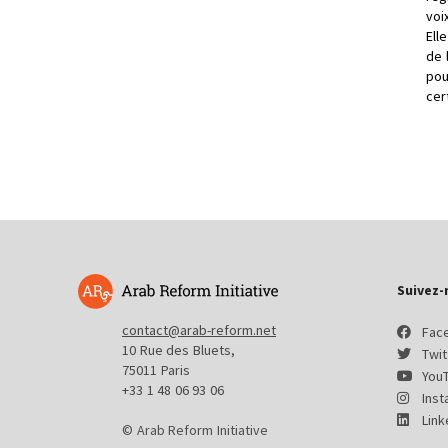
voi
Ell
de 
pou
cer
Suivez-
contact@arab-reform.net
Fac
10 Rue des Bluets,
Twit
75011 Paris
You
+33 1 48 06 93 06
Ins
Link
© Arab Reform Initiative