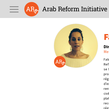
F
Di
Mem
Fat
Ref
se 
pro
rég
d’e
ren
civi
pla
rec
rég