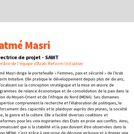
atmé Masri
rectrice de projet - SAWT
bre de l'équipe d'Arab Reform Initiative
mé Masri dirige le portefeuille « Femmes, paix et sécurité » de l’Arab
orm Initiative. Elle pratique le développement depuis plus de dix ans,
focalisant sur la conception stratégique et la mise en œuvre de
grammes de relance économique et de consolidation de la paix dans la
ion du Moyen-Orient et de l’Afrique du Nord (MENA). Ses domaines
xpertise comprennent la recherche et l’élaboration de politiques, le
forcement des capacités et le plaidoyer auprès des jeunes, la société
le, le genre et la culture. Elle a facilité diverses coalitions et
teformes pour les voix inspirantes des États en proie aux conflits. Ainsi,
onnaissant que si la stabilité et la paix doivent être observées dans la
ion MENA, c’est grâce à une prise de décision inclusive et à donner une