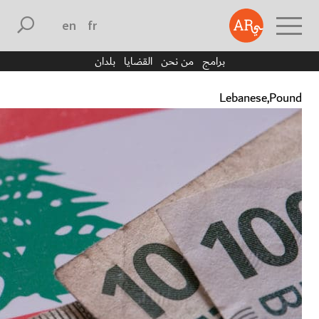
english
français
برامج
من نحن
القضايا
بلدان
Lebanese,Pound