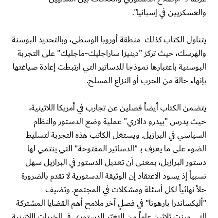
والعسكريين في إسبانيا".
يتناول الكتاب كذلك منطقة أوروبا الوسطى، وبالتحديد البوسنة
والهرسك، حيث تركز "دينيزا ساراجليك-ماجليك" على التجربة
البوسنية باعتبارها نموذجا للدساتير التي ارتبطت إعادة صياغتها
بإنهاء حالة من الحرب أو النزاع المسلح.
يتضمن الكتاب أيضاً فصلين عن تجارب في أمريكا اللاتينية،
حيث يدرس "بيدرو دالاري" عملية وضع الدستور والنظام
السياسي في البرازيل. ويستغل الكاتب هذه التجربة لتسليط
الضوء على ما يعرف بـ "الدساتير المفتوحة" التي ينتمي لها
دستور البرازيل، بمعنى أن تعديل الدستور في البرازيل سهل
نسبياً إذ يسود الاعتقاد إن الوثيقة الدستورية لا تقدم بالضرورة
حلاً نهائياً لكل أسئلة ومشكلات في المجتمع. وتضيف
"أليكساندرا بارهونا" في فصلٍ آخر ملامح أهم القضايا المشتركة
التي ميزت ثلاثين عاماً من التغيّر الدستوري في الخبرات اللاتينية