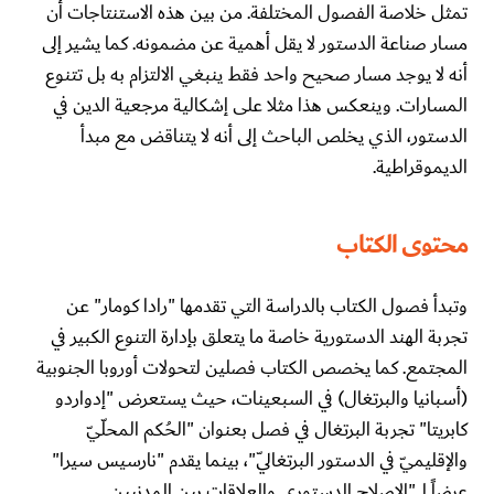
تمثل خلاصة الفصول المختلفة. من بين هذه الاستنتاجات أن
مسار صناعة الدستور لا يقل أهمية عن مضمونه. كما يشير إلى
أنه لا يوجد مسار صحيح واحد فقط ينبغي الالتزام به بل تتنوع
المسارات. وينعكس هذا مثلا على إشكالية مرجعية الدين في
الدستور، الذي يخلص الباحث إلى أنه لا يتناقض مع مبدأ
الديموقراطية.
محتوى الكتاب
وتبدأ فصول الكتاب بالدراسة التي تقدمها "رادا كومار" عن
تجربة الهند الدستورية خاصة ما يتعلق بإدارة التنوع الكبير في
المجتمع. كما يخصص الكتاب فصلين لتحولات أوروبا الجنوبية
(أسبانيا والبرتغال) في السبعينات، حيث يستعرض "إدواردو
كابريتا" تجربة البرتغال في فصل بعنوان "الحُكم المحلّيّ
والإقليميّ في الدستور البرتغاليّ"، بينما يقدم "نارسيس سيرا"
عرضاً لـ "الإصلاح الدستوري والعلاقات بين المدنيين