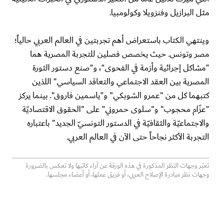
مثل البرازيل وفنزويلا وكولومبيا.
وينتهي الكتاب باستعراض أهم تجربتين في العالم العربي حالياً؛
مصر وتونس. حيث يخصص فصلين للتجربة المصرية هما
"مشاكل إجرائية وأزمة في الفحوى"، و"صنع دستور الثورة
المصرية بين العقد الاجتماعي والتعاقد السياسي" اللذين
كتبهما كل من "عمرو الشوبكي" و"ياسمين فاروق". بينما يركز
"عزّام محجوب" و"سلوى حمروني" على "الحقوق الاقتصاديّة
والاجتماعيّة والثقافيّة في الدستور التونسيّ الجديد" باعتباره
التجربة الأكثر نجاحاً حتى الآن في العالم العربي.
تعبّر وجهات النظر المذكورة في هذه الورقة عن آراء كاتبها ولا تعكس بالضرورة
وجهات نظر مبادرة الإصلاح العربي، أو فريق عملها، أو أعضاء مجلسها.