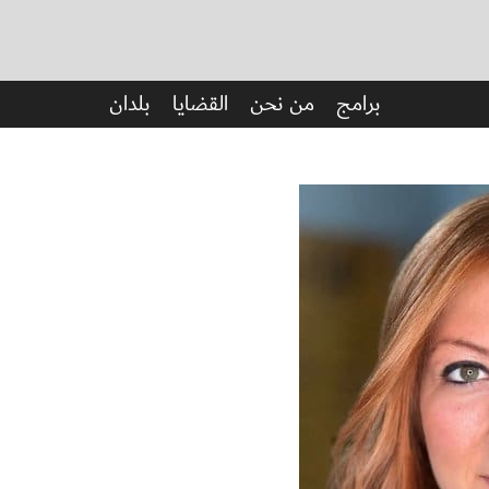
برامج
من نحن
القضايا
بلدان