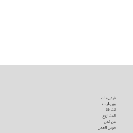
فيديوهات
ويبينارات
انشطة
المشاريع
من نحن
فرص العمل