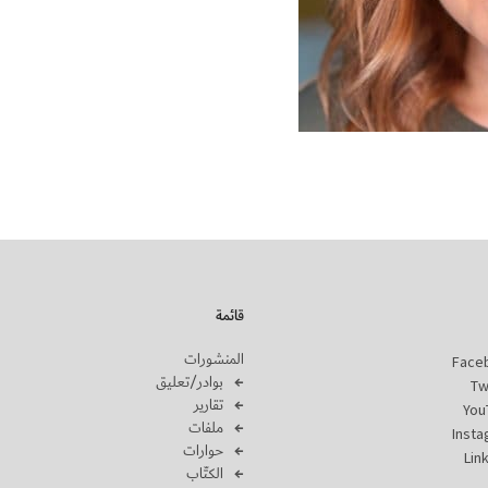
قائمة
المنشورات
Face
بوادر/تعليق
Tw
تقارير
You
ملفات
Inst
حوارات
Lin
الكتّاب