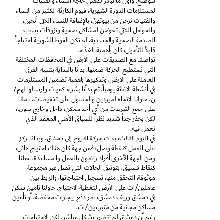
تتوضح. وأول ما تبادر لذهني حاجة النساء والفتيات
لمستلزمات الدورة الشهرية، فيوم الكارثة الكثير من النساء
والفتيات نزحن من بيوتهنّ، بالإضافة للنساء اللاتي أنجبن،
والحوامل اللاتي تعرضن لمشاكل صحية ونزوفات بسبب
الصدمة الصحية والجسدية. لم تكن الفوط الشهرية احتياجاً
قابلاً للتأجيل، كان بأهمية الغذاء.
تواصلنا مع الصديقات على الأرض في المحافظات المختلفة
التي نستطيع الحركة ضمنها. بدأنا بالبداية بتنبيه الفرق
العاملة على الأرض، وتذكيرها بأهمية تضمين المستلزمات
في أنشطة الإغاثة يومياً، ثم بدأنا بشراء كميات وإرسالها لهم/
ن، حاولنا الاتجاه لموردين والحصول على تخفيضات. عملنا
على جمع التبرعات من أي أحد ممكن، داخل وخارج سوريا،
لكن بحذر جداً شديد نظراً للسياق الأمني المعقد الذي
نعمل فيه.
في اليوم الثالث، بدأت حركة النزوح إلى دمشق، وبدأنا نركز
على العمل كنقطة وصل؛ فمن جهة كان هناك احتياج هائل،
ومن الجهة الأخرى أفراد راغبون بالعمل والمساعدة. عملنا
كنقاط تنسيق، بتوثيق الحالات التي تصل عبر مجموعة
موثوقة، التحقق منها، تسجيل احتياجاتها، والربط بين
عاملين/ات على الأرض لتغطية الاحتياج. حاولنا تأمين سكن
في دمشق وريف دمشق، عبر دفع إيجارات مخفضة، أو تأمين
مساكن مجانية من متبرعين/ات.
رغم أن دمشق لم تتضرر بشكل مباشر، لكن الاحتياجات