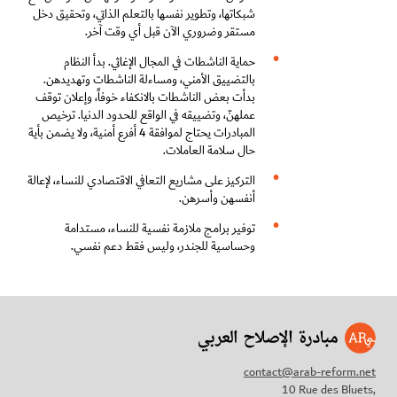
شبكاتها، وتطوير نفسها بالتعلم الذاتي، وتحقيق دخل
مستقر وضروري الآن قبل أي وقت آخر.
حماية الناشطات في المجال الإغاثي. بدأ النظام
بالتضييق الأمني، ومساءلة الناشطات وتهديدهن.
بدأت بعض الناشطات بالانكفاء خوفاً، وإعلان توقف
عملهنّ، وتضييقه في الواقع للحدود الدنيا. ترخيص
المبادرات يحتاج لموافقة
4
أفرع أمنية، ولا يضمن بأية
حال سلامة العاملات.
التركيز على مشاريع التعافي الاقتصادي للنساء، لإعالة
أنفسهن وأسرهن.
توفير برامج ملازمة نفسية للنساء، مستدامة
وحساسية للجندر، وليس فقط دعم نفسي.
contact@arab-reform.net
10 Rue des Bluets,