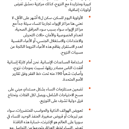
كبيرة ومتزايدة مع النزوح، كذلك مركزية دمشق تفرض
أولويات إضافية:
الأولوية اليوم للسكن، سكن ل
6
أشهر على الأقل. لا
نعني هنا مراكز الإيواء، تجاربنا كنساء سيئة جداً مع
مراكز الإيواء، سواء بسبب سوء المرافق الصحية،
انعدام الخصوصية والأمان، حالات التحرش
والاعتداءات والاستغلال الجنسي، أو الأعباء النفسية
لعدم الاستقرار. يفاقم هذه الأعباء التروما الناتجة عن
مسببات النزوح.
استدامة المساعدات الإنسانية. نحن أمام كارثة إنسانية
أفقدت الناس مصادر رزقها، تسببت بموجات نزوح،
وأصابت شعباً
90
٪ منه تحت خط الفقر وفق تقارير
الأمم المتحدة.
تضمين مستلزمات النساء بشكل مستدام، مبني على
مسح الاحتياجات الشامل، ويصل لكل الفئات. ونحتاج
فرق دولية تشرف على التوزيع.
تعويض الهواتف الذكية والحواسب للمتضررات، سواء
عبر تبرعات أو قروض صغيرة. المنفذ الوحيد للنساء في
سوريا على العالم هو الإنترنت، خسارة هذه النافذة
تعرض النساء لخطر العزلة، وتحرمها من التواصل مع