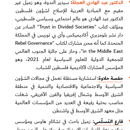
الدكتور عبد الهادي العجلة
:
سيدير الندوة، وهو زميل غير
مقيم مع المبادرة العربية للإصلاح لشؤون فلسطين.
الدكتور عبد الهادي هو عالم اجتماعي وسياسي فلسطيني،
ومؤلف كتاب "Trust in Divided Societies" الصادر عن
دار نشر بلومزبري أكاديميكس وآي بي توريس في المملكة
المتحدة. كما أنه محرر مشارك لكتاب "Rebel Governance
in the Middle East"، وحاز على جائزة الجنوب العالمي
للجمعية الدولية للعلوم السياسية لعام 2021، وهو
المؤسس المشارك لأكاديمية فلسطين للشباب.
حفصة حلاوة:
استشارية مستقلة تعمل في مجالات الشؤون
السياسية والاجتماعية والاقتصادية والتنمية في منطقة
الشرق الأوسط وشمال إفريقيا والقرن الأفريقي. شغلت
مناصب بحثية رفيعة في العديد من المؤسسات العالمية
مثل معهد الشرق الأوسط في واشنطن.
فارِع المُسلّمي:
زميل باحث في تشاتام هاوس ومؤسس
مركز صنعاء للدراسات الاستراتيجية. يركز على اليمن ودول